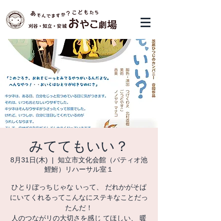
みててもいい？
8月31日(木)
  |  
知立市文化会館（パティオ池
鯉鮒）リハーサル室１
ひとりぼっちじゃな いって、 だれかがそぱ
にいてくれるってこんなにステキなことだっ
たんだ！
人のつながリの大切さを感じ てほしい、 暖