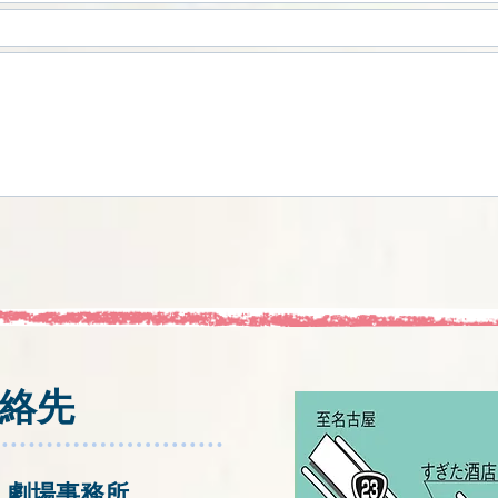
絡先
こ劇場事務所