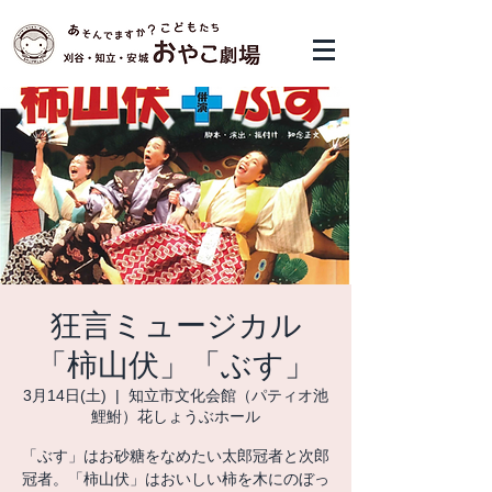
狂言ミュージカル
「柿山伏」「ぶす」
3月14日(土)
  |  
知立市文化会館（パティオ池
鯉鮒）花しょうぶホール
「ぶす」はお砂糖をなめたい太郎冠者と次郎
冠者。「柿山伏」はおいしい柿を木にのぼっ