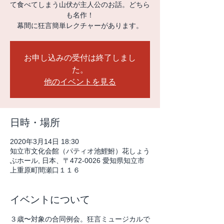
て食べてしまう山伏が主人公のお話。どちら
も名作！
幕間に狂言簡単レクチャーがあります。
お申し込みの受付は終了しまし
た。
他のイベントを見る
日時・場所
2020年3月14日 18:30
知立市文化会館（パティオ池鯉鮒）花しょう
ぶホール, 日本、〒472-0026 愛知県知立市
上重原町間瀬口１１６
イベントについて
３歳〜対象の合同例会。狂言ミュージカルで