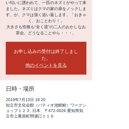
い匂いに誘われて、一匹のネズミがやって来
ました。ネズミはクマの家の扉をノックしま
す。が、クマは強く追い返します。「おきゃ
く、おことわり！」
大きさも性格も“全く逆”の二人のおかしなお
茶会。どうなることやら・・・。
お申し込みの受付は終了しまし
た。
他のイベントを見る
日時・場所
2019年7月13日 18:20
知立市文化会館（パティオ池鯉鮒）ワークシ
ョップ１２３, 日本、〒472-0026 愛知県知
立市上重原町間瀬口１１６