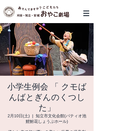
小学生例会 「 クモば
んばとぎんのくつし
た」
2月10日(土)
  |  
知立市文化会館(パティオ池
鯉鮒花しょうぶホール)