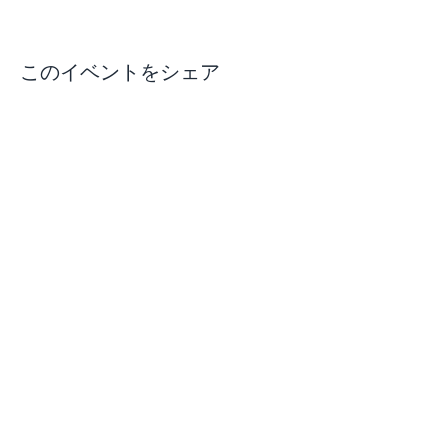
このイベントをシェア
お問い合わせ先電話番号：0566-28-5598 メー
ルアドレス:
oyakokca@rg7.so-net.ne.jp
copyright 2016 Kariya,Chiryu,Anjo Oyako All
Rights Reseved.